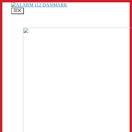
Hop
til
Menu
indhold