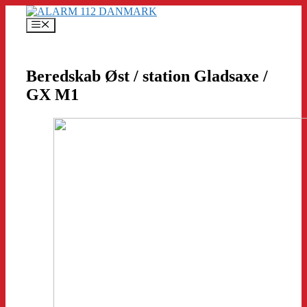
Hop
til
Menu
indhold
Beredskab Øst / station Gladsaxe /
GX M1