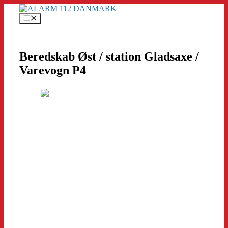
Hop
til
Menu
indhold
Beredskab Øst / station Gladsaxe /
Varevogn P4