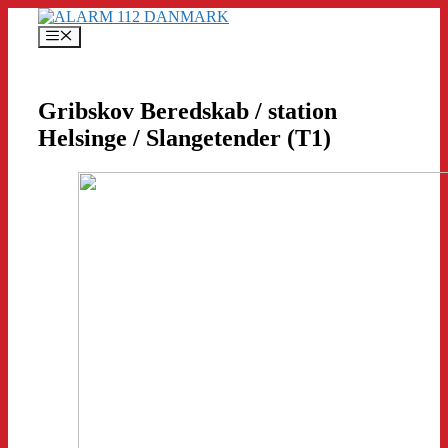
Hop
til
Menu
indhold
Gribskov Beredskab / station
Helsinge / Slangetender (T1)