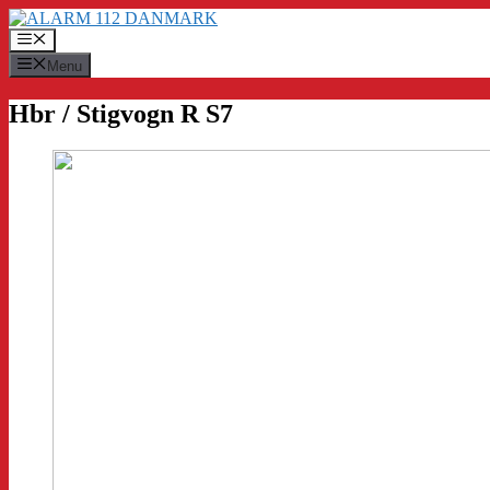
Hop
til
Menu
indhold
Menu
Hbr / Stigvogn R S7