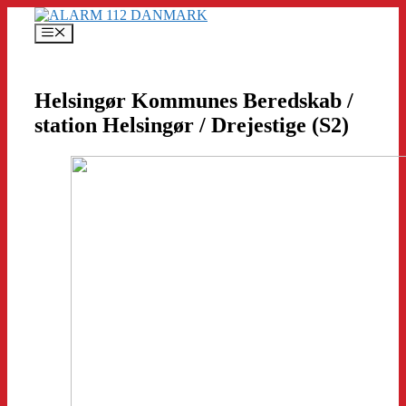
Hop
til
Menu
indhold
Helsingør Kommunes Beredskab /
station Helsingør / Drejestige (S2)