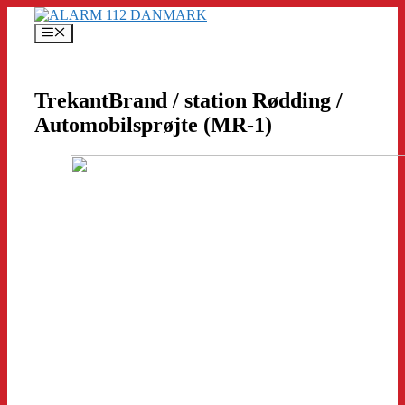
Hop
til
Menu
indhold
TrekantBrand / station Rødding /
Automobilsprøjte (MR-1)