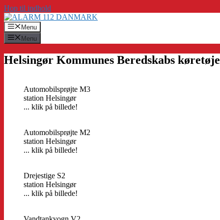
Hop til indhold
Menu
Menu
Helsingør Kommunes Beredskabs køretøje
Automobilsprøjte M3
station Helsingør
... klik på billede!
Automobilsprøjte M2
station Helsingør
... klik på billede!
Drejestige S2
station Helsingør
... klik på billede!
Vandtankvogn V2